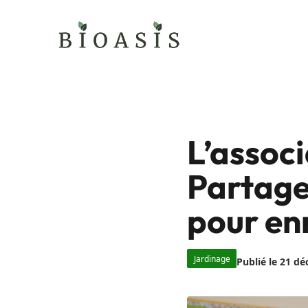
Aller
au
contenu
L’associ
Partage
pour enr
Jardinage
Publié le 21 d