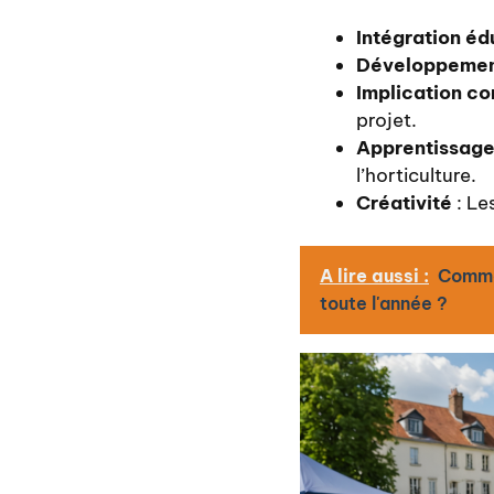
Intégration éd
Développemen
Implication c
projet.
Apprentissage
l’horticulture.
Créativité
: Le
A lire aussi :
Commen
toute l'année ?