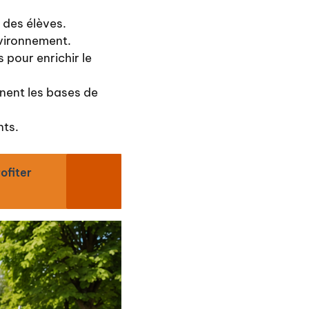
e des élèves.
nvironnement.
s pour enrichir le
nnent les bases de
nts.
ofiter