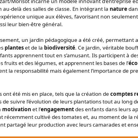
zart/Morisot incarne un modèle innovant d’entréprise é
n au-delà des salles de classe. En intégrant la
nature
dan
 expérience unique aux élèves, favorisant non seulement
ssi leur bien-être général.
ssement, un jardin pédagogique a été créé, permettant 
es
plantes
et de la
biodiversité
. Ce jardin, véritable bou
ants apprennent tout en s’amusant. Ils participent à des
es fruits et des légumes, et apprennent les bases de l’
éco
t la responsabilité mais également l’importance de pr
s ont été mis en place, tels que la création de
comptes r
de suivre l’évolution de leurs plantations tout au long d
a
motivation
et l’
engagement
des enfants dans leurs ap
nt récemment cultivé des tomates et, au moment de la ré
 ont partagé leur production avec leurs camarades et ens