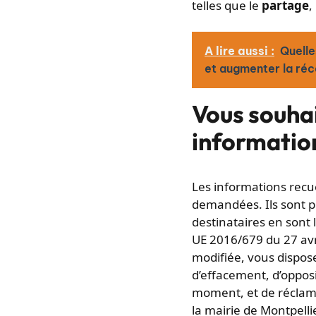
telles que le
partage
,
A lire aussi :
Quelle
et augmenter la réc
Vous souha
information
Les informations recuei
demandées. Ils sont pr
destinataires en sont 
UE 2016/679 du 27 avri
modifiée, vous dispose
d’effacement, d’opposi
moment, et de réclama
la mairie de Montpelli