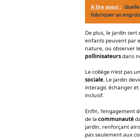
A lire aussi :
Quelle
fabriquer un engrais
De plus, le jardin sert
enfants peuvent par e
nature, ou observer le
pollinisateurs
dans n
Le collège n’est pas 
sociale
. Le jardin dev
interagir, échanger et 
inclusif.
Enfin, l’engagement d
de la
communauté
da
jardin, renforçant ains
pas seulement aux co