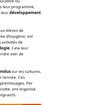
ducative où
s leur programme,
 leur
développement
aux élèves de
ffée d’oxygène, est
 activités de
logie
. Cela leur
endre soin de
endus
sur les cultures,
e l’année. Ces
prentissages. Par
colte, ont organisé
eignants.