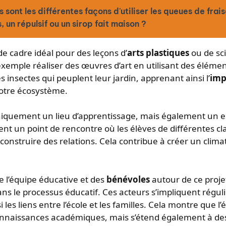
s sont les différentes façons d'utiliser les queues de frai
, un répulsif ou un sirop fait maison ?
 de cadre idéal pour des leçons d’
arts plastiques
ou de sci
xemple réaliser des œuvres d’art en utilisant des élémen
s insectes qui peuplent leur jardin, apprenant ainsi l’
imp
otre écosystème.
uniquement un lieu d’apprentissage, mais également un 
ient un point de rencontre où les élèves de différentes c
construire des relations. Cela contribue à créer un climat 
e l’équipe éducative et des
bénévoles
autour de ce proje
ns le processus éducatif. Ces acteurs s’impliquent régu
i les liens entre l’école et les familles. Cela montre que l
nnaissances académiques, mais s’étend également à de